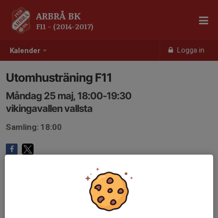
ARBRÅ BK
F11 - (2014-2017)
Logga in
Kalender
Utomhusträning F11
Måndag 25 maj, 18:00-19:30
vikingavallen vallsta
Samling: 18:00