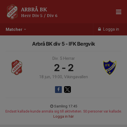
ARBRÅ BK
Herr Div 5 / Div 6
Logga in
Matcher
Arbrå BK div 5 - IFK Bergvik
Div. 5 Herrar
2 - 2
18 jun, 19:00, Vikingavallen
Samling 17:45
Endast kallade kunde anmäla sig till aktiviteten. 50 personer var kallade.
Logga in här