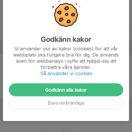
Brave Samoya
Neby Samuel Alazar
Sebastian Zetterström
Godkänn kakor
Ledare
Vi använder oss av kakor (cookies) för att vår
webbplats ska fungera bra för dig. De används
även för webbanalys i syfte att hjälpa oss att
Per Hagengran
Ledare
förbättra våra tjänster.
Så använder vi cookies
Jörgen Öqvist
Huvudledare division 6
Godkänn alla kakor
Timmy Öqvist
Ledare
Bara nödvändiga
Referat