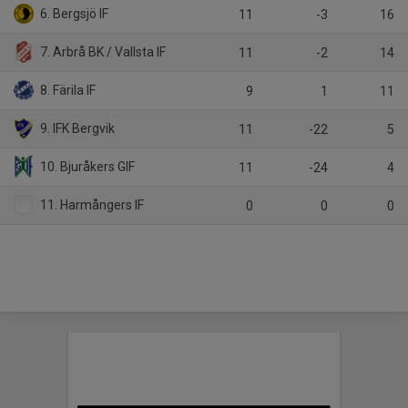
6. Bergsjö IF
11
-3
16
7. Arbrå BK / Vallsta IF
11
-2
14
8. Färila IF
9
1
11
9. IFK Bergvik
11
-22
5
10. Bjuråkers GIF
11
-24
4
11. Harmångers IF
0
0
0