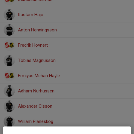
Rastam Hajo
Anton Henningsson
Fredrik Hovnert
Tobias Magnusson
Ermiyas Mehari Hayle
Adham Nurhussen
Alexander Olsson
William Planeskog