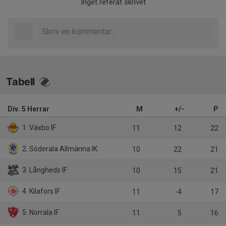
Inget referat skrivet
Tabell
Div. 5 Herrar
M
+/-
P
1. Växbo IF
11
12
22
2. Söderala Allmänna IK
10
22
21
3. Långheds IF
10
15
21
4. Kilafors IF
11
-4
17
5. Norrala IF
11
5
16