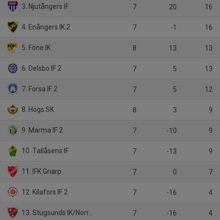
3. Njutångers IF
7
20
16
4. Enångers IK 2
7
-1
16
5. Föne IK
8
13
13
6. Delsbo IF 2
7
5
13
7. Forsa IF 2
7
5
12
8. Högs SK
8
3
9
9. Marma IF 2
7
-10
9
10. Tallåsens IF
7
-13
9
11. IFK Gnarp
7
0
7
12. Kilafors IF 2
7
-16
4
13. Stugsunds IK/Norrala IF 2
7
-16
4