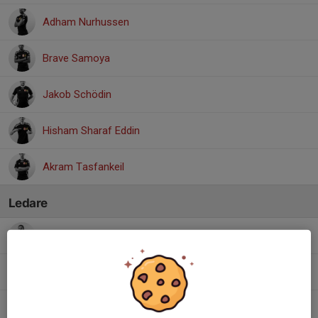
Adham Nurhussen
Brave Samoya
Jakob Schödin
Hisham Sharaf Eddin
Akram Tasfankeil
Ledare
Erik Beijer
Huvudledare division 5
Jörgen Öqvist
Huvudledare division 6
Timmy Öqvist
Ledare