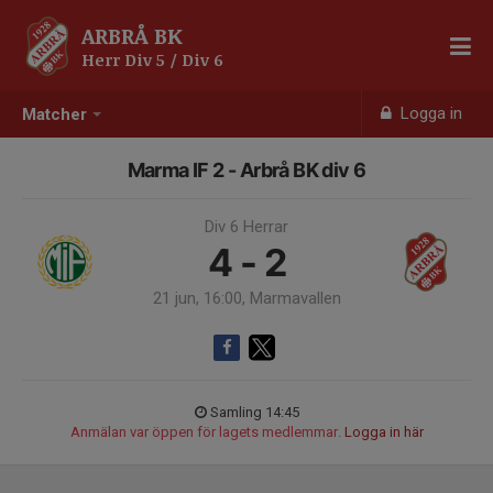
ARBRÅ BK
Herr Div 5 / Div 6
Logga in
Matcher
Marma IF 2 - Arbrå BK div 6
Div 6 Herrar
4 - 2
21 jun, 16:00, Marmavallen
Samling 14:45
Anmälan var öppen för lagets medlemmar.
Logga in här