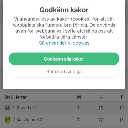
Godkänn kakor
Referat
Vi använder oss av kakor (cookies) för att vår
webbplats ska fungera bra för dig. De används
även för webbanalys i syfte att hjälpa oss att
förbättra våra tjänster.
Inget referat skrivet
Så använder vi cookies
Godkänn alla kakor
Bara nödvändiga
Tabell
Div 6 Herrar
M
+/-
P
1. Strands IF 2
7
25
18
2. Näsvikens IK 2
7
22
16