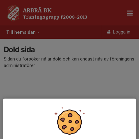
ARBRÅ BK
Träningsgrupp F2008-2013
Logga in
Till hemsidan
Dold sida
Sidan du försöker nå är dold och kan endast nås av föreningens
administratörer.