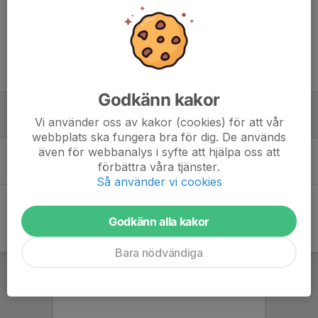
Tidigare nyheter
Godkänn kakor
Gå med i Facebookgruppen!
Vi använder oss av kakor (cookies) för att vår
12 maj, 18:06
0
webbplats ska fungera bra för dig. De används
även för webbanalys i syfte att hjälpa oss att
Första träningen
förbättra våra tjänster.
20 apr, 19:54
0
Så använder vi cookies
Godkänn alla kakor
Bara nödvändiga