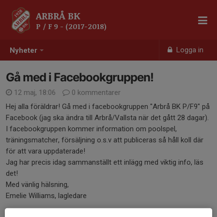
ARBRÅ BK
P / F 9 - (2017-2018)
Logga in
Nyheter
Gå med i Facebookgruppen!
12 maj, 18:06
0 kommentarer
Hej alla föräldrar! Gå med i facebookgruppen "Arbrå BK P/F9" på
Facebook (jag ska ändra till Arbrå/Vallsta när det gått 28 dagar).
I facebookgruppen kommer information om poolspel,
träningsmatcher, försäljning o.s.v att publiceras så håll koll där
för att vara uppdaterade!
Jag har precis idag sammanställt ett inlägg med viktig info, läs
det!
Med vänlig hälsning,
Emelie Williams, lagledare
Dela nyhet