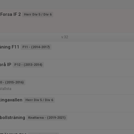
Forsa IF 2
Herr Div 5 / Div 6
v.32
äning F11
F11 - (2014-2017)
brå IP
P12 - (2013-2014)
0 - (2015-2016)
Vallsta
kingavallen
Herr Div 5 / Div 6
bollsträning
Knattarna - (2019-2021)