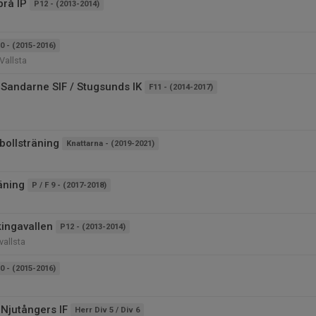
brå IP
P12 - (2013-2014)
0 - (2015-2016)
Vallsta
Sandarne SIF / Stugsunds IK
F11 - (2014-2017)
bollsträning
Knattarna - (2019-2021)
äning
P / F 9 - (2017-2018)
kingavallen
P12 - (2013-2014)
vallsta
0 - (2015-2016)
Njutångers IF
Herr Div 5 / Div 6