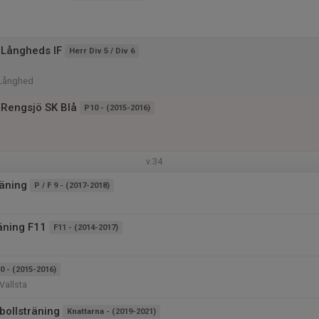
 Långheds IF
Herr Div 5 / Div 6
 Långhed
Rengsjö SK Blå
P10 - (2015-2016)
v.34
äning
P / F 9 - (2017-2018)
äning F11
F11 - (2014-2017)
0 - (2015-2016)
Vallsta
bollsträning
Knattarna - (2019-2021)