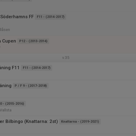
 Söderhamns FF
F11 - (2014-2017)
llåsen
a Cupen
P12 - (2013-2014)
P
v.35
äning F11
F11 - (2014-2017)
äning
P / F 9 - (2017-2018)
0 - (2015-2016)
Vallsta
er Bilbingo (Knattarna: 2st)
Knattarna - (2019-2021)