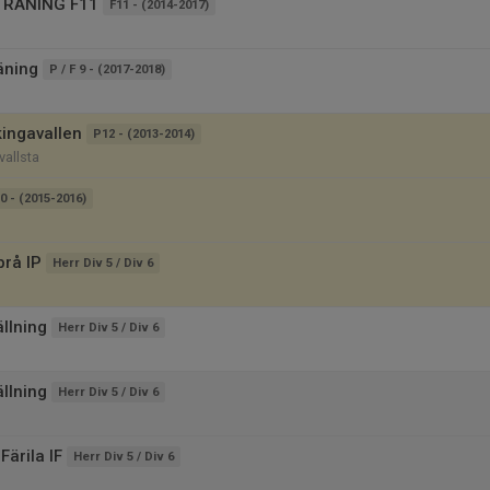
TRÄNING F11
F11 - (2014-2017)
äning
P / F 9 - (2017-2018)
kingavallen
P12 - (2013-2014)
vallsta
0 - (2015-2016)
brå IP
Herr Div 5 / Div 6
llning
Herr Div 5 / Div 6
llning
Herr Div 5 / Div 6
ärila IF
Herr Div 5 / Div 6