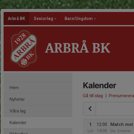
Arbrå BK
Seniorlag
Barn/Ungdom
ARBRÅ BK
Kalender
Hem
Gå till idag
|
Prenumerer
Nyheter
Våra lag
Kalender
1
12:00
Match mot 
14:00
Lör
Div. 5 Herrar