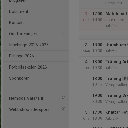
Bildgalleri
Bergviks IP
Dokument
2
12:00
Match mot 
14:00
Sön
Div 6 Herrar
Kontakt
Arbrå IP
Om föreningen
Innebingo 2025-2026
3
18:00
Utomhustr
19:30
Mån
Arbrå IP
Bilbingo 2026
4
18:00
Träning Ar
Fotbollsskolan 2026
19:30
Tis
Arbrå IP
Sponsorer
18:00
Träning
P1
19:15
Vikingavallen 
19:00
Träning Vi
Hemsida Vallsta IF
20:30
Vikingavallen
Webbshop Intersport
5
17:30
Knattar Fot
18:30
Ons
Arbrå IP