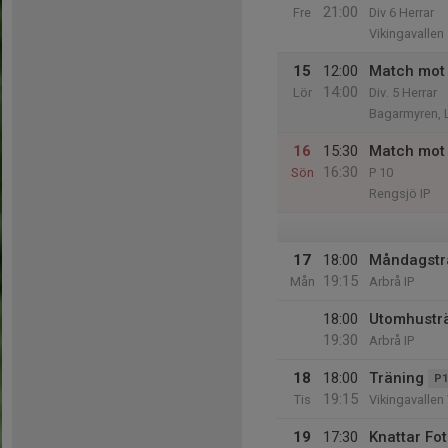
21:00
Fre
Div 6 Herrar
Vikingavallen
15
12:00
Match mot
14:00
Lör
Div. 5 Herrar
Bagarmyren,
16
15:30
Match mot 
16:30
Sön
P 10
Rengsjö IP
17
18:00
Måndagstr
19:15
Mån
Arbrå IP
18:00
Utomhustr
19:30
Arbrå IP
18
18:00
Träning
P1
19:15
Tis
Vikingavallen 
19
17:30
Knattar Fot