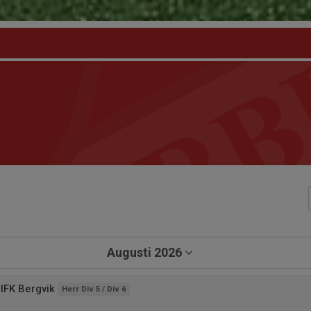
a
Augusti 2026
IFK Bergvik
Herr Div 5 / Div 6