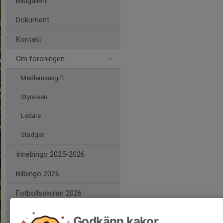
Bildgalleri
Dokument
Kontakt
Om föreningen
Medlemsavgift
Styrelsen
Ledare
Stadgar
Innebingo 2025-2026
Bilbingo 2026
Fotbollsskolan 2026
Sponsorer
Godkänn kakor