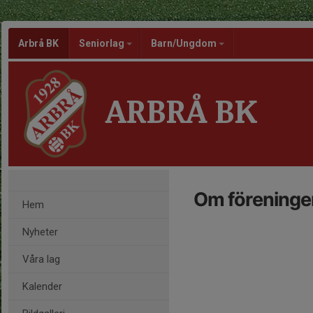
Arbrå BK
Seniorlag
Barn/Ungdom
ARBRÅ BK
Om föreninge
Hem
Nyheter
Våra lag
Kalender