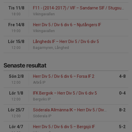
Tis 11/8
F11 - (2014-2017) / VIF
–
Sandarne SIF / Stugsunds IK
18:00
Vikingavallen
Fre 14/8
Herr Div 5 / Div 6 div 6
–
Njutångers IF
19:00
Vikingavallen
Lör 15/8
Långheds IF
–
Herr Div 5 / Div 6 div 5
12:00
Bagarmyren, Långhed
Senaste resultat
Sön 2/8
Herr Div 5 / Div 6 div 6
–
Forsa IF 2
4-8
12:00
Arbrå IP
Lör 1/8
IFK Bergvik
–
Herr Div 5 / Div 6 div 5
0-4
12:00
Bergviks IP
Lör 25/7
Söderala Allmänna IK
–
Herr Div 5 / Div 6 div 5
8-2
12:00
Söderala IP
Lör 4/7
Herr Div 5 / Div 6 div 5
–
Bergsjö IF
5-2