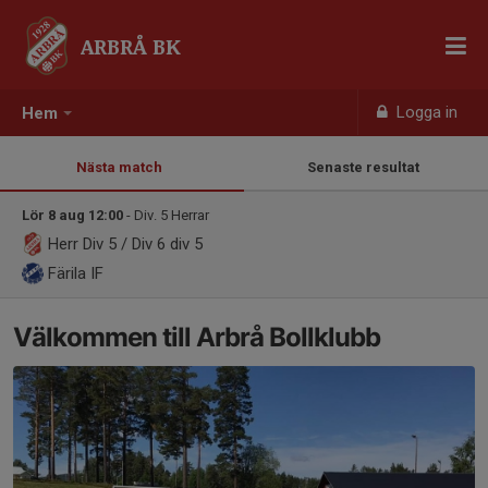
ARBRÅ BK
Logga in
Hem
Nästa match
Senaste resultat
Lör 8 aug 12:00
- Div. 5 Herrar
Herr Div 5 / Div 6
div 5
Färila IF
Välkommen till Arbrå Bollklubb