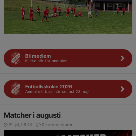
Bli medlem
Klicka här för anmälan
Fotbollsskolan 2026
Anmäl ditt barn här senast 23 maj!
Matcher i augusti
29 jul, 08:43
0 kommentarer