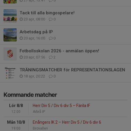
27 apr, 13:41
0
Tack till alla bingospelare!
23 apr, 08:00
0
Arbetsdag på IP
20 apr, 16:00
0
Fotbollsskolan 2026 - anmälan öppen!
20 apr, 07:56
2
TRÄNINGSMATCHER för REPRESENTATIONSLAGEN
18 apr, 20:22
0
Kommande matcher
Lör 8/8
Herr Div 5 / Div 6 div 5
–
Färila IF
12:00
Arbrå IP
Mån 10/8
Enångers IK 2
–
Herr Div 5 / Div 6 div 6
19:00
Brovallen