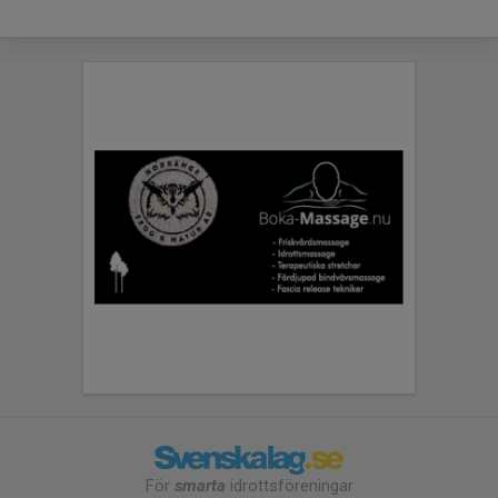
För
smarta
idrottsföreningar