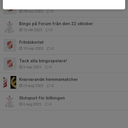
Bingodatum i december
28 nov 2025
0
Bingo på Forum från den 22 oktober
13 okt 2025
0
Fritidskortet
19 sep 2025
0
Tack alla bingospelare!
3 sep 2025
0
Kvarvarande hemmamatcher
25 aug 2025
0
Slutspurt för bilbingon
6 aug 2025
0