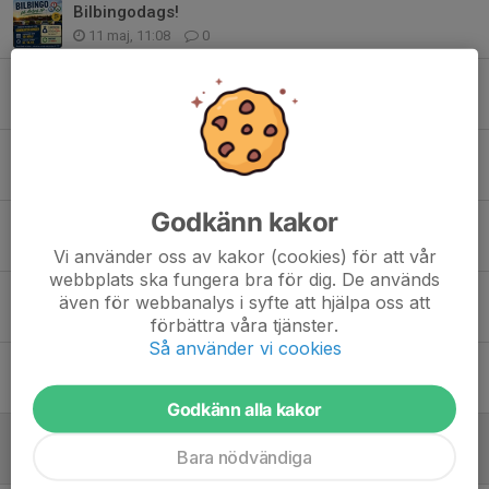
Bilbingodags!
11 maj, 11:08
0
Bilbingo sommaren 2026
9 maj, 09:00
0
Bilbingo sommaren 2026
4 maj, 11:24
0
Godkänn kakor
Fotbollsskolan 2026
27 apr, 13:41
0
Vi använder oss av kakor (cookies) för att vår
webbplats ska fungera bra för dig. De används
Tack till alla bingospelare!
även för webbanalys i syfte att hjälpa oss att
23 apr, 08:00
0
förbättra våra tjänster.
Så använder vi cookies
Arbetsdag på IP
20 apr, 16:00
0
Godkänn alla kakor
Fotbollsskolan 2026 - anmälan öppen!
Bara nödvändiga
20 apr, 07:56
2